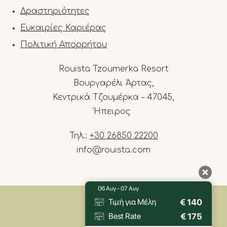
Δραστηριότητες
Ευκαιρίες Καριέρας
Πολιτική Απορρήτου
Rouista Tzoumerka Resort
Βουργαρέλι Άρτας,
Κεντρικά Τζουμέρκα – 47045,
Ήπειρος
Τηλ.:
+30 26850 22200
info@rouista.com
06 Αυγ - 07 Αυγ
€
140
Τιμή για Μέλη
€
175
Best Rate