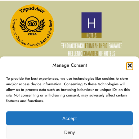
Manage Consent
To provide the best experiences, we use technologies like cookies to store
09 Αυγ - 10 Αυγ
and/or access device information. Consenting to these technologies will
allow us to process data such as browsing behaviour or unique IDs on this
€
100
Τιμή για Μέλη
site. Not consenting or withdrawing consent, may adversely affect certain
€
125
Best Rate
features and functions.
Booking
€
197
Accept
Expedia
€
195
Deny
9.8 / 10
(
695 Κριτικές
)