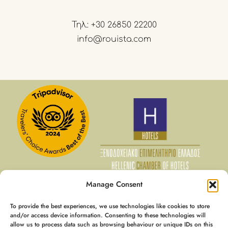
Τηλ.:
+30 26850 22200
info@rouista.com
Manage Consent
To provide the best experiences, we use technologies like cookies to store
06 Αυγ - 07 Αυγ
and/or access device information. Consenting to these technologies will
allow us to process data such as browsing behaviour or unique IDs on this
€
140
Τιμή για Μέλη