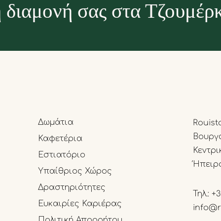
 διαμονή σας στα Τζουμέρ
Δωμάτια
Rouist
Βουργα
Καφετέρια
Κεντρι
Εστιατόριο
Ήπειρ
Υπαίθριος Χώρος
Δραστηριότητες
Τηλ.:
+3
Ευκαιρίες Καριέρας
info@r
Πολιτική Απορρήτου