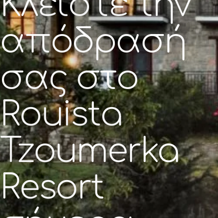
Κλείστε την
απόδρασή
σας στο
Rouista
Tzoumerka
Resort