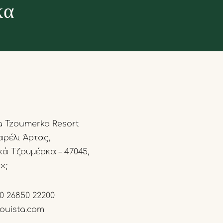
κα
a Tzoumerka Resort
ρέλι Άρτας,
κά Τζουμέρκα – 47045,
ος
0 26850 22200
ouista.com