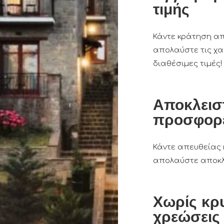
τιμής
Κάντε κράτηση απ
απολαύστε τις χ
διαθέσιμες τιμές!
Αποκλεισ
προσφορ
Κάντε απευθείας 
απολαύστε αποκλ
Χωρίς κρ
χρεώσεις