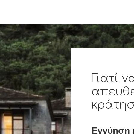
Γιατί ν
απευθ
κράτησ
Εγγύηση 