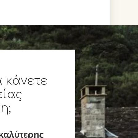
α κάνετε
είας
η;
καλύτερης