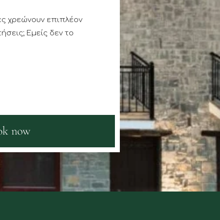
ες χρεώνουν επιπλέον
ήσεις; Εμείς δεν το
ok now