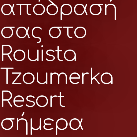
απόδρασή
σας στο
Rouista
Tzoumerka
Resort
σήμερα