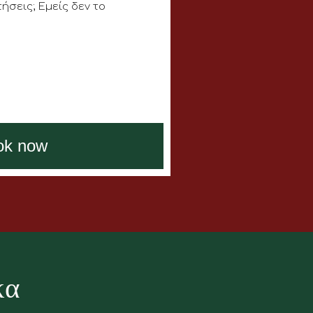
ήσεις; Εμείς δεν το
ok now
κα