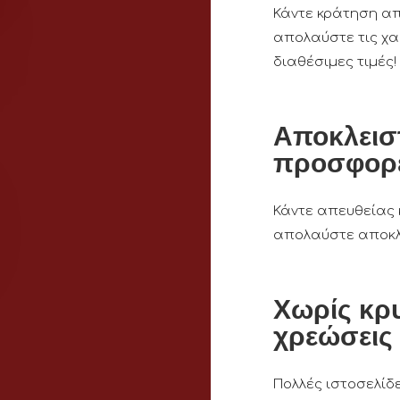
Κάντε κράτηση απ
απολαύστε τις χ
διαθέσιμες τιμές!
Αποκλεισ
προσφορ
Κάντε απευθείας 
απολαύστε αποκλ
Χωρίς κρ
χρεώσεις
Πολλές ιστοσελίδ