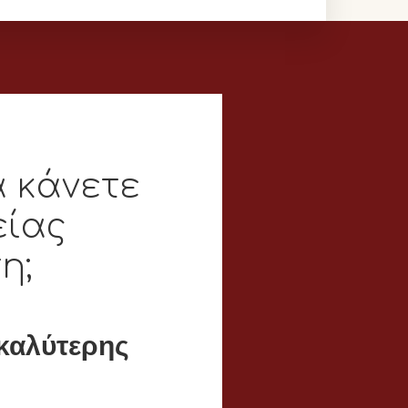
α κάνετε
είας
η;
καλύτερης