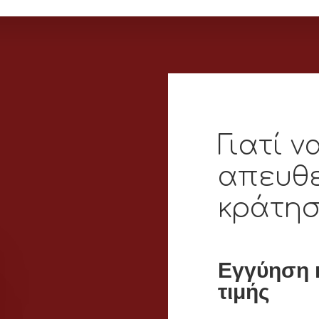
Γιατί ν
απευθ
κράτησ
Εγγύηση 
τιμής