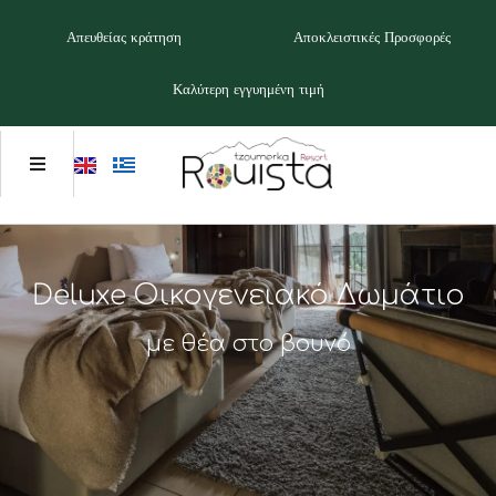
Απευθείας κράτηση
Αποκλειστικές Προσφορές
Καλύτερη εγγυημένη τιμή
Deluxe
Οικογενειακό
Δωμάτιο
με
θέα
στο
βουνό