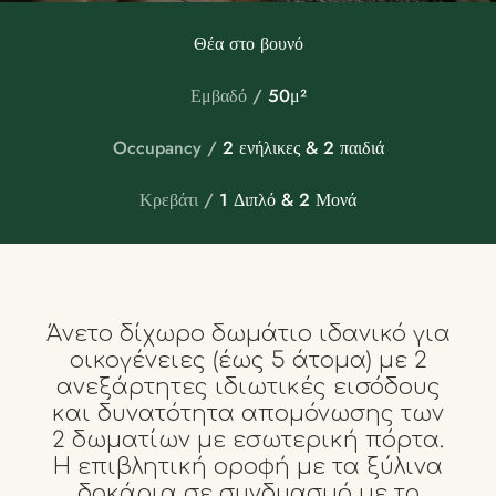
Θέα στο βουνό
Εμβαδό /
50μ²
Occupancy /
2 ενήλικες & 2 παιδιά
Κρεβάτι /
1 Διπλό & 2 Μονά
Άνετο δίχωρο δωμάτιο ιδανικό για
οικογένειες (έως 5 άτομα) με 2
ανεξάρτητες ιδιωτικές εισόδους
και δυνατότητα απομόνωσης των
2 δωματίων με εσωτερική πόρτα.
Η επιβλητική οροφή με τα ξύλινα
δοκάρια σε συνδυασμό με το