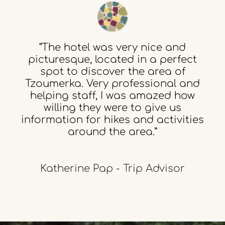
“The
hotel
was
very
nice
and
picturesque,
located
in
a
perfect
spot
to
discover
the
area
of
Tzoumerka.
Very
professional
and
helping
staff,
I
was
amazed
how
willing
they
were
to
give
us
information
for
hikes
and
activities
around
the
area.”
Katherine Pap - Trip Advisor