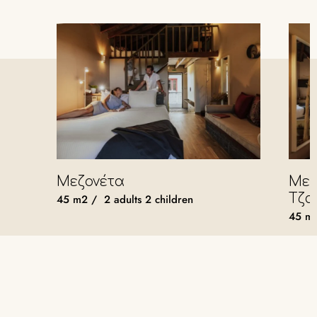
Μεζονέτα
Μεζ
Τζα
45
m2
/
2 adults
2 children
45
m