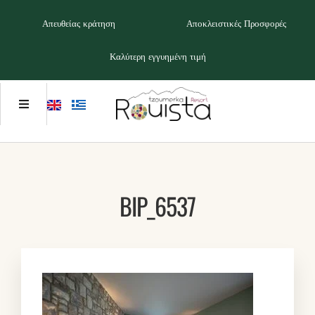
Απευθείας κράτηση
Αποκλειστικές Προσφορές
Καλύτερη εγγυημένη τιμή
BIP_6537