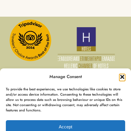
Manage Consent
To provide the best experiences, we use technologies like cookies to store
09 Αυγ - 10 Αυγ
and/or access device information. Consenting to these technologies will
allow us to process data such as browsing behaviour or unique IDs on this
€
100
Τιμή για Μέλη
site. Not consenting or withdrawing consent, may adversely affect certain
€
125
Best Rate
features and functions.
Booking
€
197
Accept
Expedia
€
195