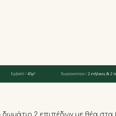
Εμβαδό /
45μ²
Χωρητικότητα /
2 ενήλικες & 2 π
 δωμάτιο 2 επιπέδων με θέα στα 