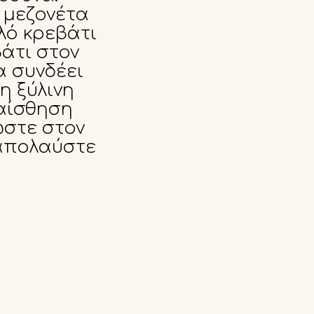
 μεζονέτα
λό κρεβάτι
βάτι στον
α συνδέει
η ξύλινη
 αίσθηση
ώστε στον
 απολαύστε