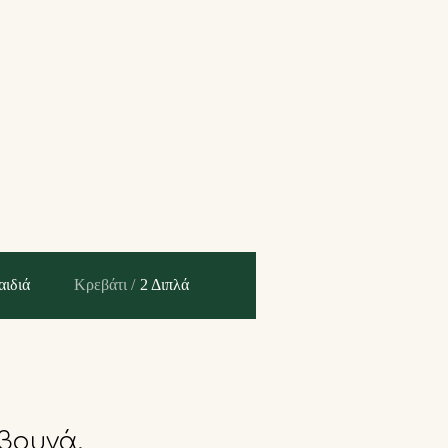
αιδιά
Κρεβάτι /
2 Διπλά
βουνά.