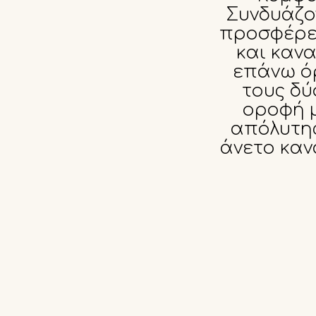
Συνδυάζο
προσφέρει
και κανα
επάνω όρ
τους δύ
οροφή μ
απόλυτης
άνετο καν