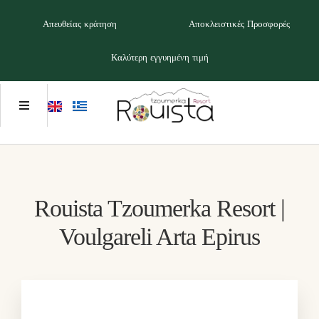
Απευθείας κράτηση
Αποκλειστικές Προσφορές
Καλύτερη εγγυημένη τιμή
Rouista Tzoumerka Resort |
Voulgareli Arta Epirus