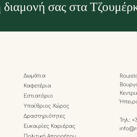
 διαμονή σας στα Τζουμέρ
Δωμάτια
Rouist
Βουργα
Καφετέρια
Κεντρι
Εστιατόριο
Ήπειρ
Υπαίθριος Χώρος
Δραστηριότητες
Τηλ.:
+
Ευκαιρίες Καριέρας
info@r
Πολιτική Απορρήτου