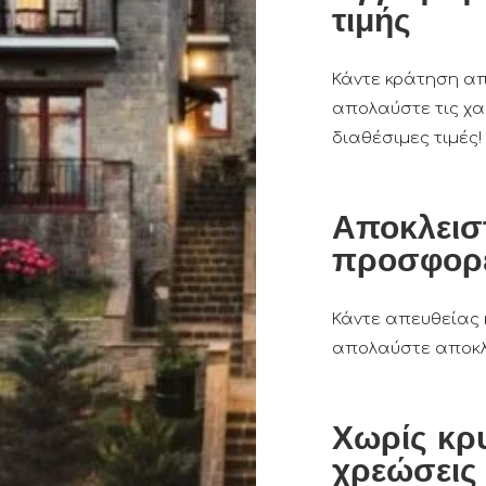
τιμής
Κάντε κράτηση απ
απολαύστε τις χ
διαθέσιμες τιμές!
Αποκλεισ
προσφορ
Κάντε απευθείας 
απολαύστε αποκλ
Χωρίς κρ
χρεώσεις