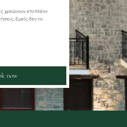
ες χρεώνουν επιπλέον
ήσεις; Εμείς δεν το
ok now