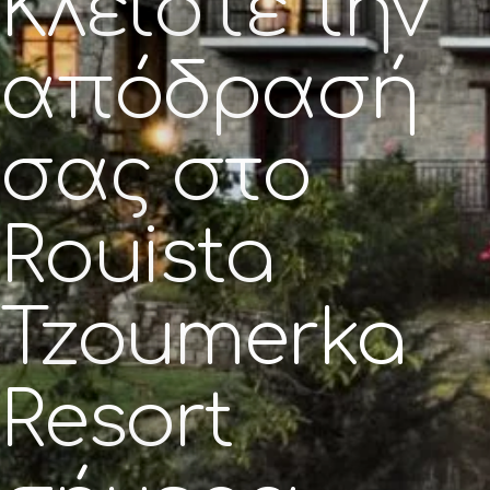
Κλείστε την
απόδρασή
σας στο
Rouista
Tzoumerka
Resort