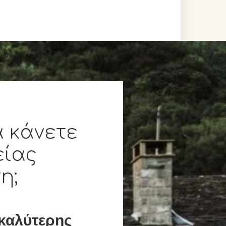
α κάνετε
είας
η;
καλύτερης