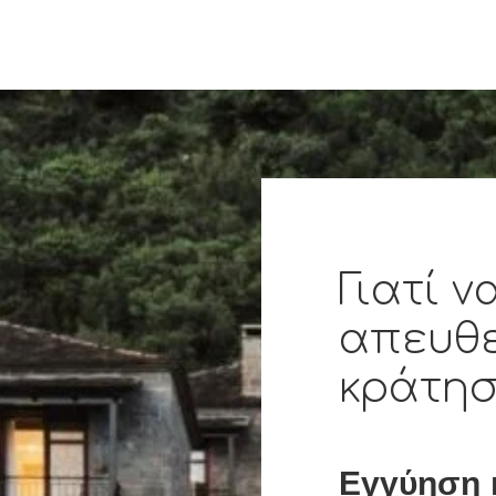
Γιατί ν
απευθ
κράτησ
Εγγύηση 