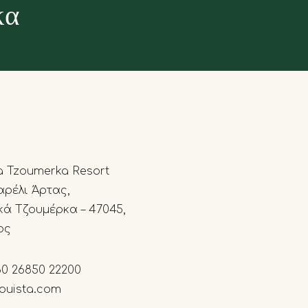
κα
a Tzoumerka Resort
ρέλι Άρτας,
κά Τζουμέρκα – 47045,
ος
30 26850 22200
ouista.com